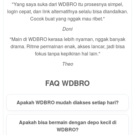
price
"Yang saya suka dari WDBRO itu prosesnya simpel,
includes
login cepat, dan link alternatifnya selalu bisa diandalkan.
the item
Cocok buat yang nggak mau ribet."
price
and a
Doni
buyer
"Main di WDBRO kerasa lebih nyaman, nggak banyak
fee.
drama. Ritme permainan enak, akses lancar, jadi bisa
fokus tanpa kepikiran hal lain."
View
license
Theo
details
FAQ WDBRO
Apakah WDBRO mudah diakses setiap hari?
Apakah bisa bermain dengan depo kecil di
WDBRO?